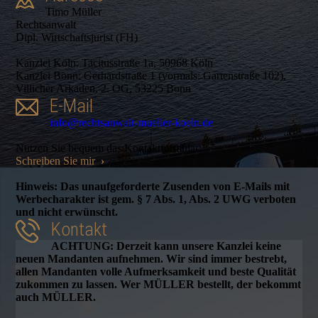
Timo Müller
Rechtsanwalt
Dipl. Wirtschaftsjurist (FH)
Kanzlei Köln: Tacitusstraße 1a, 50968 Köln
Kanzlei Bonn: Gerhardstraße 1 (vormals: Gartenstraße 102),
Villicher Arkaden, 2. OG, 53225 Bonn
E-Mail
info@rechtsanwalt-mueller-koeln.de
Nutzen Sie bequem das Kontaktformular:
Schreiben Sie mir
›
Hinweis: Das unaufgeforderte Zusenden von E-Mails mit
Werbecharakter ist gem. § 7 Abs. 1, Abs. 2 UWG verboten
und nicht erwünscht.
Kontakt
ACHTUNG: Derzeit kann unsere Kanzlei keine
neuen Mandanten aufnehmen. Wir sind immer bestrebt,
allen Mandanten volle Aufmerksamkeit und beste Qualität
zukommen zu lassen. Wer MÜLLER bestellt, der bekommt
auch MÜLLER.