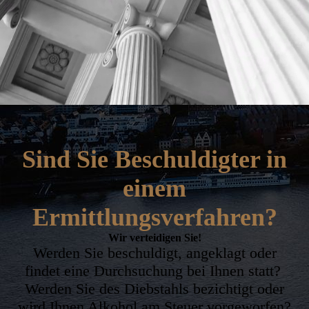
Sind Sie Beschuldigter in
einem
Ermittlungsverfahren?
Wir verteidigen Sie!
Werden Sie beschuldigt, angeklagt oder
findet eine Durchsuchung bei Ihnen statt?
Werden Sie des Diebstahls bezichtigt oder
wird Ihnen Alkohol am Steuer vorgeworfen?