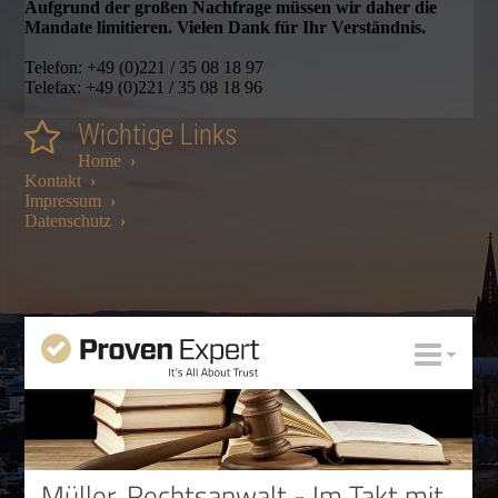
Aufgrund der großen Nachfrage müssen wir daher die
Mandate limitieren. Vielen Dank für Ihr Verständnis.
Telefon: +49 (0)221 / 35 08 18 97
Telefax: +49 (0)221 / 35 08 18 96
Wichtige Links
Home
›
Kontakt
›
Impressum
›
Datenschutz
›