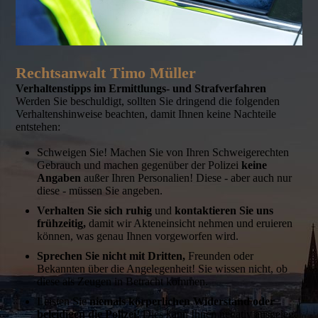
Rechtsanwalt Timo Müller
Verhaltenstipps im Ermittlungs- und Strafverfahren
Werden Sie beschuldigt, sollten Sie dringend die folgenden
Verhaltenshinweise beachten, damit Ihnen keine Nachteile
entstehen:
Schweigen Sie! Machen Sie von Ihren Schweigerechten
Gebrauch und machen gegenüber der Polizei
keine
Angaben
außer Ihren Personalien! Diese - aber auch nur
diese - müssen Sie angeben.
Verhalten Sie sich ruhig
und
kontaktieren Sie uns
frühzeitig
,
damit wir Akteneinsicht nehmen und eruieren
können, was genau Ihnen vorgeworfen wird.
Sprechen Sie nicht mit Dritten
,
Freunden oder
Bekannten über die Angelegenheit! Sie wissen nicht, ob
diese als Zeugen in Betracht kommen.
Leisten Sie
niemals körperlichen Widerstand oder
beleidigen die Polizei
!
Dies kann Ihnen negativ ausgelegt