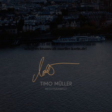
werden und eine weitere Straftat darstellen.
Erkennen Sie keine Schuld an! Bleiben Sie kooperativ und
freundlich aber äußern Sie sich nicht zur Sache! Es werden
leider viele Aussagen getätigt, die auch ein Anwalt nicht
mehr aus der Welt bzw. aus den Akten bekommt.
Sie benötigen einen Rechtsanwalt als Verteidiger? Rufen Sie
uns unter
0221-35 08 18 97
an oder mailen uns an
info@rechtsanwalt-mueller-koeln.de!