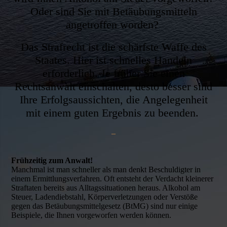
Oder sind Sie mit Betäubungsmitteln
angetroffen worden?
Das Strafrecht ist die schärfste Waffe des
Staates. Hier ist schnelles Handeln
erforderlich. Je früher Sie einen
Rechtsanwalt einschalten, desto besser sind
Ihre Erfolgsaussichten, die Angelegenheit
mit einem guten Ergebnis zu beenden.
–
Frühzeitig zum Anwalt!
Manchmal ist man schneller als man denkt Beschuldigter in
einem Ermittlungsverfahren. Oft entsteht der Verdacht kleinerer
Straftaten bereits aus Alltagssituationen heraus. Alkohol am
Steuer, Ladendiebstahl, Körperverletzungen oder Verstöße
gegen das Betäubungsmittelgesetz (BtMG) sind nur einige
Beispiele, die Ihnen vorgeworfen werden können.