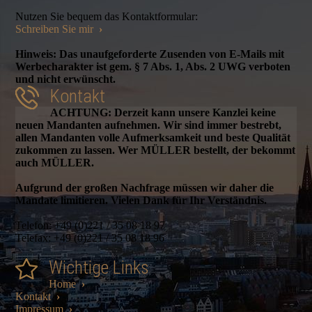
Nutzen Sie bequem das Kontaktformular:
Schreiben Sie mir
›
Hinweis: Das unaufgeforderte Zusenden von E-Mails mit
Werbecharakter ist gem. § 7 Abs. 1, Abs. 2 UWG verboten
und nicht erwünscht.
Kontakt
ACHTUNG: Derzeit kann unsere Kanzlei keine
neuen Mandanten aufnehmen. Wir sind immer bestrebt,
allen Mandanten volle Aufmerksamkeit und beste Qualität
zukommen zu lassen. Wer MÜLLER bestellt, der bekommt
auch MÜLLER.
Aufgrund der großen Nachfrage müssen wir daher die
Mandate limitieren. Vielen Dank für Ihr Verständnis.
Telefon: +49 (0)221 / 35 08 18 97
Telefax: +49 (0)221 / 35 08 18 96
Wichtige Links
Home
›
Kontakt
›
Impressum
›