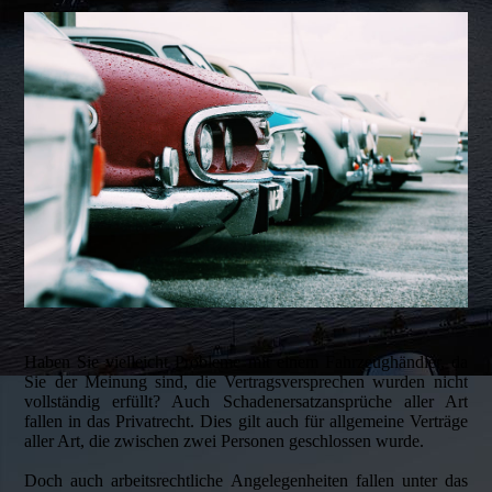
Haben Sie vielleicht Probleme mit einem Fahrzeughändler, da
Sie der Meinung sind, die Vertragsversprechen wurden nicht
vollständig erfüllt? Auch Schaden­ersatz­ansprüche aller Art
fallen in das Privatrecht. Dies gilt auch für allgemeine Verträge
aller Art, die zwischen zwei Personen geschlossen wurde.
Doch auch arbeitsrechtliche Angelegenheiten fallen unter das