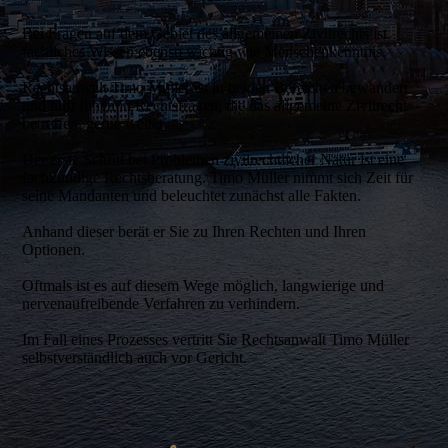
Bei Fragen auf dem Gebiet des allgemeinen Zivilrechts ist
fachliches Wissen ebenso wichtig wie Menschenkenntnis.
Rechtsanwalt Timo Müller ist in beiden Bereichen bewandert
und hilft Ihnen in Rechtsfragen, die das allgemeine Zivilrecht
betreffen, gerne weiter.
Der erste Schritt bei Problemen zivilrechtlicher Natur ist eine
fachkundige Rechtsberatung. Timo Müller nimmt sich Zeit für
seine Mandanten und beleuchtet zunächst alle Fakten.
Anhand dieser berät er Sie zu Ihren Rechten und Ihren
Optionen.
Oftmals ist es auf diesem Wege möglich, langwierige und
nervenaufreibende Verfahren zu verhindern.
Im Fall eines Prozesses vertritt Sie Rechtsanwalt Timo Müller
selbstverständlich auch vor Gericht.