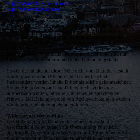
https://www.villawaldesruh.de
https://www.traubenwirt.de
Urheberrecht
Die durch die Seitenbetreiber erstellten Inhalte und Werke auf
diesen Seiten unterliegen dem deutschen Urheberrecht. Die
Vervielfältigung, Bearbeitung, Verbreitung und jede Art der
Verwertung außerhalb der Grenzen des Urheberrechtes
bedürfen der schriftlichen Zustimmung des jeweiligen Autors
bzw. Erstellers. Downloads und Kopien dieser Seite sind nur
für den privaten, nicht kommerziellen Gebrauch gestattet.
Soweit die Inhalte auf dieser Seite nicht vom Betreiber erstellt
wurden, werden die Urheberrechte Dritter beachtet.
Insbesondere werden Inhalte Dritter als solche gekennzeichnet.
Sollten Sie trotzdem auf eine Urheberrechtsverletzung
aufmerksam werden, bitten wir um einen entsprechenden
Hinweis. Bei Bekanntwerden von Rechtsverletzungen werden
wir derartige Inhalte umgehend entfernen.
Widerspruch Werbe-Mails
Der Nutzung der im Rahmen der Impressumspflicht
veröffentlicht Kontaktdaten zur Übersendung von nicht
ausdrücklich angeforderter Werbung und Informationen wird
hiermit widersprochen. Der Seitenbetreiber behält sich