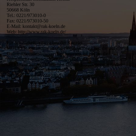
Riehler Str. 30
50668 Köln
Tel.: 0221/973010-0
Fax: 0221/973010-50
E-Mail: kontakt@rak-koeln.de
Web: http://www.rak-koeln.de/
Für Streitigkeiten zwischen der Kanzlei
MÜLLER.Rechtsanwalt und einem Verbraucher, die auf einem
Online-Dienstleistungsvertrag basieren, ist zudem die
europäische online-Schlichtungsstelle zuständig: Die Plattform
der EU zur außergerichtlichen Online-Streitbeilegung finden
Sie unter nachfolgendem Link:
http://ec.europa.eu/consumers/odr