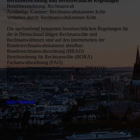
Berufsbezeichnung und berufsrechtliche Regelungen
Berufsbezeichnung: Rechtsanwalt
Zuständige Kammer: Rechtsanwaltskammer Köln
Verliehen durch: Rechtsanwaltskammer Köln
Die nachstehend benannten berufsrechtlichen Regelungen für
die in Deutschland tätigen Rechtsanwälte und
Rechtsanwältinnen sind auf den Internetseiten der
Bundesrechtsanwaltskammer abrufbar:
Bundesrechtsanwaltsordnung (BRAO)
Berufsordnung für Rechtsanwälte (BORA)
Fachanwaltsordnung (FAO)
Bundesrechtsanwaltsgebührenordnung (BRAGO)
Gesetz über die Vergütung der Rechtsanwältinnen und
Rechtsanwälte (RVG)
Berufsregeln der Rechtsanwälte der Europäischen
Gemeinschaft (CCBE)
https://brak.de/
Angaben zur Berufshaftpflichtversicherung
Berufs- und Vermögensschadenhaftpflicht gem. §§
1-3, 51 BRAO:
Allianz Versicherungs-AG
10900 Berlin