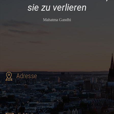
sie zu verlieren
Mahatma Gandhi
Adresse
Timo Müller
Rechtsanwalt
Dipl. Wirtschaftsjurist (FH)
Kanzlei Köln: Tacitusstraße 1a, 50968 Köln
Kanzlei Bonn: Gerhardstraße 1 (vormals: Gartenstraße 102),
Villicher Arkaden, 2. OG, 53225 Bonn