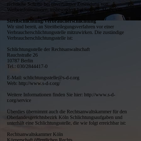
rechtliche Schritte bei unverlangter Zusendung von
Werbeinformationen, insbesondere bei Spam-E-Mails, vor.
Streitschlichtung/Verbraucherschlichtung
Wir sind bereit, an Streitbeilegungsverfahren vor einer
Verbraucherschlichtungsstelle mitzuwirken. Die zuständige
Verbraucherschlichtungsstelle ist:
Schlichtungsstelle der Rechtsanwaltschaft
Rauchstraße 26
10787 Berlin
Tel.: 030/2844417-0
E-Mail: schlichtungsstelle@s-d-r.org
Web: http://www.s-d-r.org/
Weitere Informationen finden Sie hier: http://www.s-d-
r.org/service
Überdies übernimmt auch die Rechtsanwaltskammer für den
Oberlandesgerichtsbezirk Köln Schlichtungsaufgaben und
unterhält eine Schlichtungsstelle, die wie folgt erreichbar ist:
Rechtsanwaltskammer Köln
Körperschaft öffentlichen Rechts