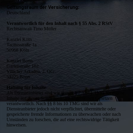
Geltungsraum der Versicherung:
Deutschland
Verantwortlich für den Inhalt nach § 55 Abs. 2 RStV
Rechtsanwalt Timo Müller
Kanzlei Köln
Tacitusstraße 1a
50968 Köln
Kanzlei Bonn
Gartenstraße 102
Villicher Arkaden, 2. OG
53225 Bonn
Haftung für Inhalte
Als Diensteanbieter sind wir gemäß § 7 Abs.1 TMG für eigene
Inhalte auf diesen Seiten nach den allgemeinen Gesetzen
verantwortlich. Nach §§ 8 bis 10 TMG sind wir als
Diensteanbieter jedoch nicht verpflichtet, übermittelte oder
gespeicherte fremde Informationen zu überwachen oder nach
Umständen zu forschen, die auf eine rechtswidrige Tätigkeit
hinweisen.