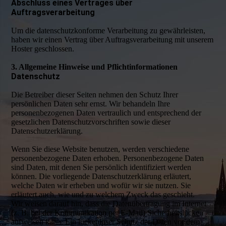
Abschluss eines Vertrages über
Auftragsverarbeitung
Um die datenschutzkonforme Verarbeitung zu gewährleisten,
haben wir einen Vertrag über Auftragsverarbeitung mit unserem
Hoster geschlossen.
3. Allgemeine Hinweise und Pflichtinformationen
Datenschutz
Die Betreiber dieser Seiten nehmen den Schutz Ihrer
persönlichen Daten sehr ernst. Wir behandeln Ihre
personenbezogenen Daten vertraulich und entsprechend der
gesetzlichen Datenschutzvorschriften sowie dieser
Datenschutzerklärung.
Wenn Sie diese Website benutzen, werden verschiedene
personenbezogene Daten erhoben. Personenbezogene Daten
sind Daten, mit denen Sie persönlich identifiziert werden
können. Die vorliegende Datenschutzerklärung erläutert,
welche Daten wir erheben und wofür wir sie nutzen. Sie
erläutert auch, wie und zu welchem Zweck das geschieht.
Wir weisen darauf hin, dass die Datenübertragung im Internet
(z. B. bei der Kommunikation per E-Mail) Sicherheitslücken
aufweisen kann. Ein lückenloser Schutz der Daten vor dem