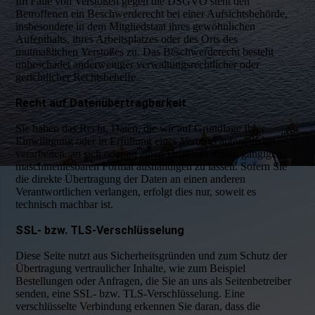
Im Falle von Verstößen gegen die DSGVO steht den
Betroffenen ein Beschwerderecht bei einer Aufsichtsbehörde,
insbesondere in dem Mitgliedstaat ihres gewöhnlichen
Aufenthalts, ihres Arbeitsplatzes oder des Orts des
mutmaßlichen Verstoßes zu. Das Beschwerderecht besteht
unbeschadet anderweitiger verwaltungsrechtlicher oder
gerichtlicher Rechtsbehelfe.
Recht auf Datenübertragbarkeit
Sie haben das Recht, Daten, die wir auf Grundlage Ihrer
Einwilligung oder in Erfüllung eines Vertrags automatisiert
verarbeiten, an sich oder an einen Dritten in einem gängigen,
maschinenlesbaren Format aushändigen zu lassen. Sofern Sie
die direkte Übertragung der Daten an einen anderen
Verantwortlichen verlangen, erfolgt dies nur, soweit es
technisch machbar ist.
SSL- bzw. TLS-Verschlüsselung
Diese Seite nutzt aus Sicherheitsgründen und zum Schutz der
Übertragung vertraulicher Inhalte, wie zum Beispiel
Bestellungen oder Anfragen, die Sie an uns als Seitenbetreiber
senden, eine SSL- bzw. TLS-Verschlüsselung. Eine
verschlüsselte Verbindung erkennen Sie daran, dass die