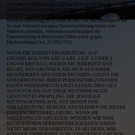
Viele Datenverarbeitungsvorgänge sind nur mit Ihrer
ausdrücklichen Einwilligung möglich. Sie können eine bereits
erteilte Einwilligung jederzeit widerrufen. Dazu reicht eine
formlose Mitteilung per E-Mail an uns. Die Rechtmäßigkeit der
bis zum Widerruf erfolgten Datenverarbeitung bleibt vom
Widerruf unberührt. Widerspruchsrecht gegen die
Datenerhebung in besonderen Fällen sowie gegen
Direktwerbung (Art. 21 DSGVO).
WENN DIE DATENVERARBEITUNG AUF
GRUNDLAGE VON ART. 6 ABS. 1 LIT. E ODER F
DSGVO ERFOLGT, HABEN SIE JEDERZEIT DAS
RECHT, AUS GRÜNDEN, DIE SICH AUS IHRER
BESONDEREN SITUATION ERGEBEN, GEGEN DIE
VERARBEITUNG IHRER PERSONENBEZOGENEN
DATEN WIDERSPRUCH EINZULEGEN; DIES GILT
AUCH FÜR EIN AUF DIESE BESTIMMUNGEN
GESTÜTZTES PROFILING. DIE JEWEILIGE
RECHTSGRUNDLAGE, AUF DENEN EINE
VERARBEITUNG BERUHT, ENTNEHMEN SIE DIESER
DATENSCHUTZERKLÄRUNG. WENN SIE
WIDERSPRUCH EINLEGEN, WERDEN WIR IHRE
BETROFFENEN PERSONENBEZOGENEN DATEN
NICHT MEHR VERARBEITEN, ES SEI DENN, WIR
KÖNNEN ZWINGENDE SCHUTZWÜRDIGE GRÜNDE