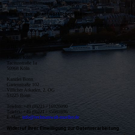
Zugriff durch Dritte ist nicht möglich.
Hinweis zur verantwortlichen Stelle
Die verantwortliche Stelle für die Datenverarbeitung auf dieser
Website ist:
Rechtsanwalt Timo Müller, mag. iur., Dipl. Wirtschaftsjurist
(FH)
Kanzlei Köln
Tacitusstraße 1a
50968 Köln
Kanzlei Bonn
Gartenstraße 102
Villicher Arkaden, 2. OG
53225 Bonn
Telefon: +49 (0)221 / 16926090
Telefax: +49 (0)221 / 35081896
E-Mail:
info@rechtsanwalt-mueller.de
Widerruf Ihrer Einwilligung zur Datenverarbeitung