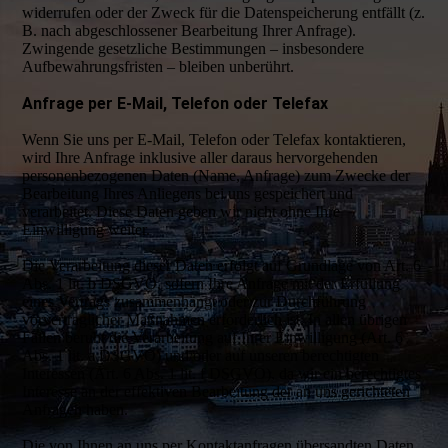
widerrufen oder der Zweck für die Datenspeicherung entfällt (z.
B. nach abgeschlossener Bearbeitung Ihrer Anfrage).
Zwingende gesetzliche Bestimmungen – insbesondere
Aufbewahrungsfristen – bleiben unberührt.
Anfrage per E-Mail, Telefon oder Telefax
Wenn Sie uns per E-Mail, Telefon oder Telefax kontaktieren,
wird Ihre Anfrage inklusive aller daraus hervorgehenden
personenbezogenen Daten (Name, Anfrage) zum Zwecke der
Bearbeitung Ihres Anliegens bei uns gespeichert und
verarbeitet. Diese Daten geben wir nicht ohne Ihre
Einwilligung weiter.
Die Verarbeitung dieser Daten erfolgt auf Grundlage von Art. 6
Abs. 1 lit. b DSGVO, sofern Ihre Anfrage mit der Erfüllung
eines Vertrags zusammenhängt oder zur Durchführung
vorvertraglicher Maßnahmen erforderlich ist. In allen übrigen
Fällen beruht die Verarbeitung auf Ihrer Einwilligung (Art. 6
Abs. 1 lit. a DSGVO) und/oder auf unseren berechtigten
Interessen (Art. 6 Abs. 1 lit. f DSGVO), da wir ein berechtigtes
Interesse an der effektiven Bearbeitung der an uns gerichteten
Anfragen haben.
Die von Ihnen an uns per Kontaktanfragen übersandten Daten