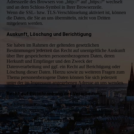
Adresszeile des Browsers von „http://“ auf „https://“ wechselt
und an dem Schloss-Symbol in Ihrer Browserzeile.
Wenn die SSL- bzw. TLS-Verschlüsselung aktiviert ist, können
die Daten, die Sie an uns übermitteln, nicht von Dritten
mitgelesen werden.
Auskunft, Löschung und Berichtigung
Sie haben im Rahmen der geltenden gesetzlichen
Bestimmungen jederzeit das Recht auf unentgeltliche Auskunft
über Ihre gespeicherten personenbezogenen Daten, deren
Herkunft und Empfänger und den Zweck der
Datenverarbeitung und ggf. ein Recht auf Berichtigung oder
Löschung dieser Daten. Hierzu sowie zu weiteren Fragen zum
Thema personenbezogene Daten können Sie sich jederzeit
unter der im Impressum angegebenen Adresse an uns wenden.
Recht auf Einschränkung der Verarbeitung
Sie haben das Recht, die Einschränkung der Verarbeitung Ihrer
personenbezogenen Daten zu verlangen. Hierzu können Sie
sich jederzeit unter der im Impressum angegebenen Adresse an
uns wenden. Das Recht auf Einschränkung der Verarbeitung
besteht in folgenden Fällen: