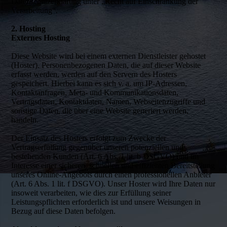
Datenschutzerklärung unter „Recht auf Einschränkung der
Verarbeitung“.
2. Hosting
Externes Hosting
Diese Website wird bei einem externen Dienstleister gehostet
(Hoster). Personenbezogenen Daten, die auf dieser Website
erfasst werden, werden auf den Servern des Hosters
gespeichert. Hierbei kann es sich v. a. um IP-Adressen,
Kontaktanfragen, Meta- und Kommunikationsdaten,
Vertragsdaten, Kontaktdaten, Namen, Webseitenzugriffe und
sonstige Daten, die über eine Website generiert werden,
handeln.
Der Einsatz des Hosters erfolgt zum Zwecke der
Vertragserfüllung gegenüber unseren potenziellen und
bestehenden Kunden (Art. 6 Abs. 1 lit. b DSGVO) und im
Interesse einer sicheren, schnellen und effizienten Bereitstellung
unseres Online-Angebots durch einen professionellen Anbieter
(Art. 6 Abs. 1 lit. f DSGVO). Unser Hoster wird Ihre Daten nur
insoweit verarbeiten, wie dies zur Erfüllung seiner
Leistungspflichten erforderlich ist und unsere Weisungen in
Bezug auf diese Daten befolgen.