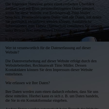
Die folgenden Hinweise geben einen einfachen Überblick
darüber, was mit Ihren personenbezogenen Daten passiert,
wenn Sie diese Website von Rechtsanwalt Timo Müller
besuchen. Personenbezogene Daten sind alle Daten, mit denen
Sie persönlich identifiziert werden können. Ausführliche
Informationen zum Thema Datenschutz entnehmen Sie unserer
unter diesem Text aufgeführten Datenschutzerklärung.
b. Datenerfassung auf dieser Website
Wer ist verantwortlich für die Datenerfassung auf dieser
Website?
Die Datenverarbeitung auf dieser Website erfolgt durch den
Websitebetreiber, Rechtsanwalt Timo Müller. Dessen
Kontaktdaten können Sie dem Impressum dieser Website
entnehmen.
Wie erfassen wir Ihre Daten?
Ihre Daten werden zum einen dadurch erhoben, dass Sie uns
diese mitteilen. Hierbei kann es sich z. B. um Daten handeln,
die Sie in ein Kontaktformular eingeben.