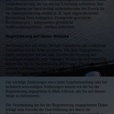
verbleiben bei uns, bis Sie uns zur Löschung auffordern, Ihre
Einwilligung zur Speicherung widerrufen oder der Zweck für
die Datenspeicherung entfällt (z. B. nach abgeschlossener
Bearbeitung Ihres Anliegens). Zwingende gesetzliche
Bestimmungen – insbesondere gesetzliche
Aufbewahrungsfristen – bleiben unberührt.
Registrierung auf dieser Website
Sie können sich auf dieser Website registrieren, um zusätzliche
Funktionen auf der Seite zu nutzen. Die dazu eingegebenen
Daten verwenden wir nur zum Zwecke der Nutzung des
jeweiligen Angebotes oder Dienstes, für den Sie sich registriert
haben. Die bei der Registrierung abgefragten Pflichtangaben
müssen vollständig angegeben werden. Anderenfalls werden
wir die Registrierung ablehnen.
Für wichtige Änderungen etwa beim Angebotsumfang oder bei
technisch notwendigen Änderungen nutzen wir die bei der
Registrierung angegebene E-Mail-Adresse, um Sie auf diesem
Wege zu informieren.
Die Verarbeitung der bei der Registrierung eingegebenen Daten
erfolgt zum Zwecke der Durchführung des durch die