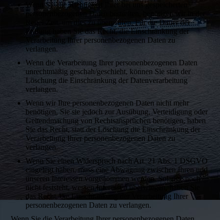
Wenn Sie die Richtigkeit Ihrer bei uns gespeicherten
personenbezogenen Daten bestreiten, benötigen wir in der
Regel Zeit, um dies zu überprüfen. Für die Dauer der
Prüfung haben Sie das Recht, die Einschränkung der
Verarbeitung Ihrer personenbezogenen Daten zu
verlangen.
Wenn die Verarbeitung Ihrer personenbezogenen Daten
unrechtmäßig geschah/geschieht, können Sie statt der
Löschung die Einschränkung der Datenverarbeitung
verlangen.
Wenn wir Ihre personenbezogenen Daten nicht mehr
benötigen, Sie sie jedoch zur Ausübung, Verteidigung oder
Geltendmachung von Rechtsansprüchen benötigen, haben
Sie das Recht, statt der Löschung die Einschränkung der
Verarbeitung Ihrer personenbezogenen Daten zu
verlangen.
Wenn Sie einen Widerspruch nach Art. 21 Abs. 1 DSGVO
eingelegt haben, muss eine Abwägung zwischen Ihren und
unseren Interessen vorgenommen werden. Solange noch
nicht feststeht, wessen Interessen überwiegen, haben Sie
das Recht, die Einschränkung der Verarbeitung Ihrer
personenbezogenen Daten zu verlangen.
Wenn Sie die Verarbeitung Ihrer personenbezogenen Daten