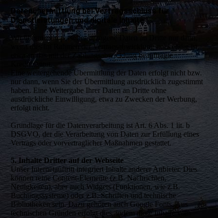
Datenübermittlung bei Vertragsschluss für
Dienstleistungen und digitale Inhalte
Wir übermitteln personenbezogene Daten an Dritte nur dann,
wenn dies im Rahmen der Vertragsabwicklung notwendig ist,
etwa an das mit der Zahlungsabwicklung beauftragte
Kreditinstitut.
Eine weitergehende Übermittlung der Daten erfolgt nicht bzw.
nur dann, wenn Sie der Übermittlung ausdrücklich zugestimmt
haben. Eine Weitergabe Ihrer Daten an Dritte ohne
ausdrückliche Einwilligung, etwa zu Zwecken der Werbung,
erfolgt nicht.
Grundlage für die Datenverarbeitung ist Art. 6 Abs. 1 lit. b
DSGVO, der die Verarbeitung von Daten zur Erfüllung eines
Vertrags oder vorvertraglicher Maßnahmen gestattet.
5. Inhalte Dritter auf der Webseite
Unser Internetauftritt integriert Inhalte anderer Anbieter. Dies
können reine Content-Elemente (z.B. Nachrichten,
Neuigkeiten), aber auch Widgets (Funktionen, wie z.B.
Buchungssysteme) oder z.B. Schriften und technische
Bibliotheken sein. Dazu gehören auch Google Fonts. Aus
technischen Gründen erfolgt dies, indem diese Inhalte vom