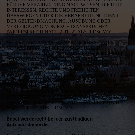
FÜR DIE VERARBEITUNG NACHWEISEN, DIE IHRE
INTERESSEN, RECHTE UND FREIHEITEN
ÜBERWIEGEN ODER DIE VERARBEITUNG DIENT
DER GELTENDMACHUNG, AUSÜBUNG ODER
VERTEIDIGUNG VON RECHTSANSPRÜCHEN
(WIDERSPRUCH NACH ART. 21 ABS. 1 DSGVO).
WERDEN IHRE PERSONENBEZOGENEN DATEN
VERARBEITET, UM DIREKTWERBUNG ZU
BETREIBEN, SO HABEN SIE DAS RECHT, JEDERZEIT
WIDERSPRUCH GEGEN DIE VERARBEITUNG SIE
BETREFFENDER PERSONENBEZOGENER DATEN
ZUM ZWECKE DERARTIGER WERBUNG
EINZULEGEN; DIES GILT AUCH FÜR DAS PROFILING,
SOWEIT ES MIT SOLCHER DIREKTWERBUNG IN
VERBINDUNG STEHT. WENN SIE WIDERSPRECHEN,
WERDEN IHRE PERSONENBEZOGENEN DATEN
ANSCHLIESSEND NICHT MEHR ZUM ZWECKE DER
DIREKTWERBUNG VERWENDET (WIDERSPRUCH
NACH ART. 21 ABS. 2 DSGVO).
Beschwerderecht bei der zuständigen
Aufsichtsbehörde