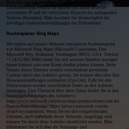
Browser von anderen Servern geladen werden. In diesem
Zusammenhang werden die aktuell von Ihrem Browser
verwendete IP und der verwendete Browser des anfragenden
Systems übermittelt. Bitte beachten Sie diesbezüglich die
jeweiligen Datenschutzerklärungen der Drittanbieter.
Routenplaner Bing Maps
Wir nutzen auf unserer Webseite interaktives Kartenmaterial
von Microsoft Bing Maps (Microsoft Corporation, One
Microsoft Way, Redmond, Washington 98052, USA. Telefon:
+1 (425) 882 8080) damit Sie sich unseren Standort anzeigen
lassen können oder eine Route dorthin planen können. Beim
Nutzen dieses Dienstes werden verschiedene persistente
Cookies durch den Anbieter gesetzt. Sie können dies über Ihre
Browsereinstellungen verhindern (Opt-Out). Falls Sie den
Dienst nutzen werden verschiedene Daten an den Anbieter
übertragen. Eine Übersicht über diese Daten finden Sie in den
Nutzungsbedingungen des Anbieters (
https://www.microsoft.com/en-us/maps/product/terms) und der
Datenschutzerklärung ( https://privacy.microsoft.com/de-
de/privacystatement). Wenn Sie bei den entsprechenden
Diensten, auch außerhalb dieser Webseite, eingeloggt sind,
können Sie durch diese Anbieter identifiziert werden. Bitte
informieren Sie sich über die Nutzungs- und