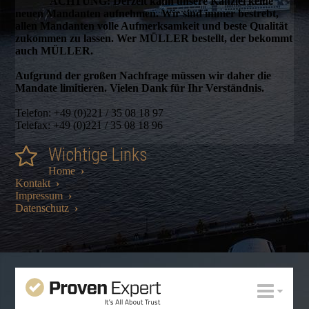
ACHTUNG: Derzeit kann unsere Kanzlei keine
neuen Mandanten aufnehmen. Wir sind immer bestrebt,
allen Mandanten volle Aufmerksamkeit und beste Qualität
zukommen zu lassen. Wer MÜLLER bestellt, der bekommt
auch MÜLLER.
Aufgrund der großen Nachfrage müssen wir daher die
Mandate limitieren. Vielen Dank für Ihr Verständnis.
Telefon: +49 (0)221 / 35 08 18 97
Telefax: +49 (0)221 / 35 08 18 96
Wichtige Links
Home
›
Kontakt
›
Impressum
›
Datenschutz
›