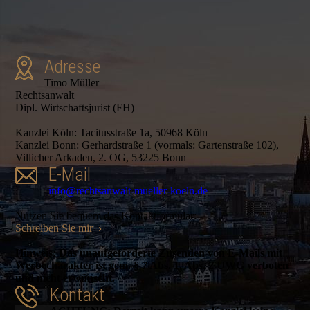
Adresse
Timo Müller
Rechtsanwalt
Dipl. Wirtschaftsjurist (FH)
Kanzlei Köln: Tacitusstraße 1a, 50968 Köln
Kanzlei Bonn: Gerhardstraße 1 (vormals: Gartenstraße 102),
Villicher Arkaden, 2. OG, 53225 Bonn
E-Mail
info@rechtsanwalt-mueller-koeln.de
Nutzen Sie bequem das Kontaktformular:
Schreiben Sie mir
›
Hinweis: Das unaufgeforderte Zusenden von E-Mails mit
Werbecharakter ist gem. § 7 Abs. 1, Abs. 2 UWG verboten
und nicht erwünscht.
Kontakt