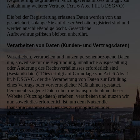
Registrierung begründeten Nutzungsverhältnisses und ggf. zur
Anbahnung weiterer Verträge (Art. 6 Abs. 1 lit. b DSGVO).
Die bei der Registrierung erfassten Daten werden von uns
gespeichert, solange Sie auf dieser Website registriert sind und
werden anschließend gelöscht. Gesetzliche
Aufbewahrungsfristen bleiben unberührt.
Verarbeiten von Daten (Kunden- und Vertragsdaten)
Wir erheben, verarbeiten und nutzen personenbezogene Daten
nur, soweit sie für die Begründung, inhaltliche Ausgestaltung
oder Änderung des Rechtsverhältnisses erforderlich sind
(Bestandsdaten). Dies erfolgt auf Grundlage von Art. 6 Abs. 1
lit. b DSGVO, der die Verarbeitung von Daten zur Erfüllung
eines Vertrags oder vorvertraglicher Maßnahmen gestattet.
Personenbezogene Daten über die Inanspruchnahme dieser
Website (Nutzungsdaten) erheben, verarbeiten und nutzen wir
nur, soweit dies erforderlich ist, um dem Nutzer die
Inanspruchnahme des Dienstes zu ermöglichen oder
abzurechnen.
Die erhobenen Kundendaten werden nach Abschluss des
Auftrags oder Beendigung der Geschäftsbeziehung gelöscht.
Gesetzliche Aufbewahrungsfristen bleiben unberührt.