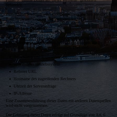
Punkt 5 "Inhalte Dritter auf dieser Webseite" gesondert
behandelt.
Zum erneuten Aufrufen des Cookie-Banners löschen Sie über
Ihren Browser "Cookies und Websitedaten".
Server-Log-Dateien
Der Provider der Seiten erhebt und speichert automatisch
Informationen in so genannten Server-Log-Dateien, die Ihr
Browser automatisch an uns übermittelt. Dies sind:
Browsertyp und Browserversion
verwendetes Betriebssystem
Referrer URL
Hostname des zugreifenden Rechners
Uhrzeit der Serveranfrage
IP-Adresse
Eine Zusammenführung dieser Daten mit anderen Datenquellen
wird nicht vorgenommen.
Die Erfassung dieser Daten erfolgt auf Grundlage von Art. 6