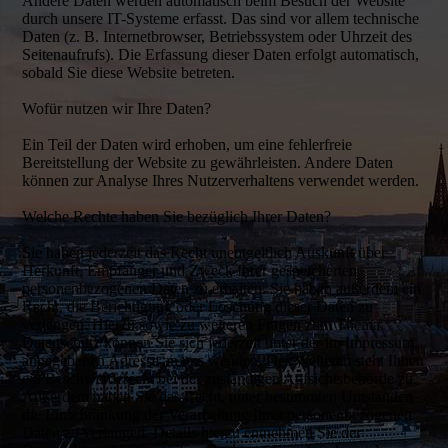
Andere Daten werden automatisch beim Besuch der Website
durch unsere IT-Systeme erfasst. Das sind vor allem technische
Daten (z. B. Internetbrowser, Betriebssystem oder Uhrzeit des
Seitenaufrufs). Die Erfassung dieser Daten erfolgt automatisch,
sobald Sie diese Website betreten.
Wofür nutzen wir Ihre Daten?
Ein Teil der Daten wird erhoben, um eine fehlerfreie
Bereitstellung der Website zu gewährleisten. Andere Daten
können zur Analyse Ihres Nutzerverhaltens verwendet werden.
Welche Rechte haben Sie bezüglich Ihrer Daten?
Sie haben jederzeit das Recht unentgeltlich Auskunft über
Herkunft, Empfänger und Zweck Ihrer gespeicherten
personenbezogenen Daten zu erhalten. Sie haben außerdem ein
Recht, die Berichtigung oder Löschung dieser Daten zu
verlangen. Hierzu sowie zu weiteren Fragen zum Thema
Datenschutz können Sie sich jederzeit unter der im Impressum
angegebenen Adresse an uns wenden. Des Weiteren steht Ihnen
ein Beschwerderecht bei der zuständigen Aufsichtsbehörde zu.
Außerdem haben Sie das Recht, unter bestimmten Umständen
die Einschränkung der Verarbeitung Ihrer personenbezogenen
Daten zu verlangen. Details hierzu entnehmen Sie der