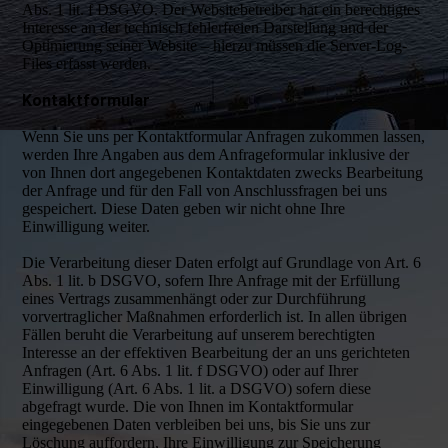
Abs. 1 lit. f DSGVO. Der Websitebetreiber hat ein berechtigtes
Interesse an der technisch fehlerfreien Darstellung und der
Optimierung seiner Website – hierzu müssen die Server-Log-
Files erfasst werden.
Kontaktformular
Wenn Sie uns per Kontaktformular Anfragen zukommen lassen,
werden Ihre Angaben aus dem Anfrageformular inklusive der
von Ihnen dort angegebenen Kontaktdaten zwecks Bearbeitung
der Anfrage und für den Fall von Anschlussfragen bei uns
gespeichert. Diese Daten geben wir nicht ohne Ihre
Einwilligung weiter.
Die Verarbeitung dieser Daten erfolgt auf Grundlage von Art. 6
Abs. 1 lit. b DSGVO, sofern Ihre Anfrage mit der Erfüllung
eines Vertrags zusammenhängt oder zur Durchführung
vorvertraglicher Maßnahmen erforderlich ist. In allen übrigen
Fällen beruht die Verarbeitung auf unserem berechtigten
Interesse an der effektiven Bearbeitung der an uns gerichteten
Anfragen (Art. 6 Abs. 1 lit. f DSGVO) oder auf Ihrer
Einwilligung (Art. 6 Abs. 1 lit. a DSGVO) sofern diese
abgefragt wurde. Die von Ihnen im Kontaktformular
eingegebenen Daten verbleiben bei uns, bis Sie uns zur
Löschung auffordern, Ihre Einwilligung zur Speicherung