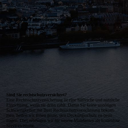
sich Ihre Ausgaben für Rechtsberatung erheblich reduzieren
können.
Sie und Ihr Fall verdienen eine individuelle Lösung
Sprechen Sie uns an und erfahren Sie, wie wir gemeinsam für
Ihren Erfolg kämpfen können!
Sind Sie rechtschutzversichert?
Eine Rechtsschutzversicherung ist eine hilfreiche und nützliche
Einrichtung, wenn sie denn zahlt. Damit Sie keine unnötigen
Schwierig­keiten mit Ihrer Rechtsschutzversicherung bekom­
men, helfen wir Ihnen gerne, den Deckungsschutz zu be­an­
tragen. Dies erbringen wir für unsere Mandanten als kostenlose
Serviceleistung.