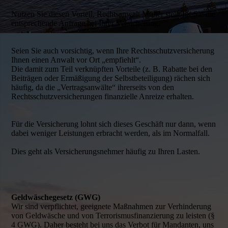
Nutzen Sie diesen Vorteil, Rechtsanwalt Müller stellt für Sie die
entsprechende Anfrage bei Ihrer Versicherung.
Seien Sie auch vorsichtig, wenn Ihre Rechtsschutzversicherung
Ihnen einen Anwalt vor Ort „empfiehlt“.
Die damit zum Teil ver­knüpften Vorteile (z. B. Rabatte bei den
Beiträgen oder Er­mäßigung der Selbstbeteiligung) rächen sich
häufig, da die „Vertragsanwälte“ ihrerseits von den
Rechtsschutz­­ver­sich­erungen finanzielle Anreize erhalten.
Für die Versicherung lohnt sich dieses Geschäft nur dann, wenn
dabei weniger Leistungen erbracht werden, als im Normalfall.
Dies geht als Versicherungs­nehmer häufig zu Ihren Lasten.
Geldwäschegesetz (GWG)
Wir sind verpflichtet, geeignete Maßnahmen zur Verhinderung
von Geldwäsche und von Terrorismusfinanzierung zu leisten (§
4 GWG). Daher besteht bei uns das Verbot für Mandanten, uns