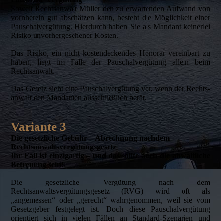
Soweit Rechtsanwalt Müller den zu erwartenden Aufwand von
vornherein gut abschätzen kann, besteht die Möglichkeit einer
Pauschalvergütung. Hierdurch haben Sie als Mandant keinerlei
Risiko un­vor­her­gesehener Kosten.
Das Risiko, ein nicht kostendeckendes Honorar vereinbart zu
haben, liegt im Falle der Pauschalvergütung allein beim
Rechtsanwalt.
Das Gesetz sieht eine Pauschalvergütung vor, wenn der Rechts­
anwalt den Mandanten ausschließlich berät.
Variante 3
Die gesetzliche Gebühr – Abrechnung nachdem
Rechtsanwalts­ver­gütungs­gesetz
Ihr Fall ist einzigartig – und das sollte auch die anwaltliche
Betreuung sein!
Die gesetzliche Vergütung nach dem
Rechtsanwaltsvergütungsgesetz (RVG) wird oft als
„angemessen“ oder „gerecht“ wahrgenommen, weil sie vom
Gesetzgeber festgelegt ist. Doch diese Pauschalvergütung
orientiert sich in vielen Fällen an Standard-Szenarien und