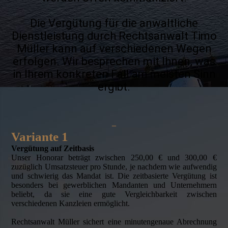
Die Vergütung für die anwaltliche
Dienstleistung durch Rechtsanwalt Timo
Müller kann auf verschiedenen Wegen
erfolgen. Wir besprechen mit Ihnen, was
in Ihrem konkreten Fall am meisten Sinn
ergibt.
–
Variante 1
Vergütung auf Zeitbasis
Unser Honorar beträgt zwischen 250,00 € und 300,00 €
zuzüglich Umsatzsteuer pro Stunde, je nachdem wie aufwendig
und schwierig das Mandat ist. Die zeitbasierte Ver­gütung ist
besonders bei gewerblichen Mandanten und Unter­nehmern
beliebt, da sie eine gute Vergleichbarkeit zwischen
verschiedenen Kanzleien ermöglicht.
Rechtsanwalt Müller sichert eine minutengenaue Abrechnung