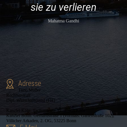
sie zu verlieren
Mahatma Gandhi
Adresse
Timo Müller
Rechtsanwalt
Dipl. Wirtschaftsjurist (FH)
Kanzlei Köln: Tacitusstraße 1a, 50968 Köln
Kanzlei Bonn: Gerhardstraße 1 (vormals: Gartenstraße 102),
Villicher Arkaden, 2. OG, 53225 Bonn