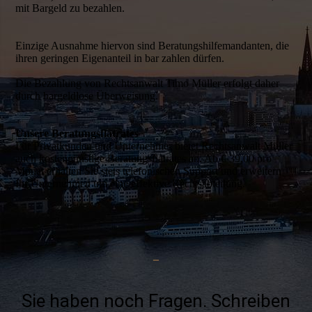
mit Bargeld zu bezahlen.
Einzige Ausnahme hiervon sind Beratungshilfemandanten, die
ihren geringen Eigenanteil in bar zahlen dürfen.
Die Bezahlung von Rechtsanwalt Timo Müller erfolgt daher
durch bargeldlose Überweisung.
Unsere Beratungsflatrates
Für Privatkunden und Unternehmer bietet Rechtsanwalt Müller
auch kostengünstige Beratungsflatrates an. Ab € 39,00 pro
Monat erhalten Sie stets telefonischen Support und erweitern
Ihr Unternehmen um eine effektive Rechtsabteilung.
–
Sie haben noch Fragen. Schreiben