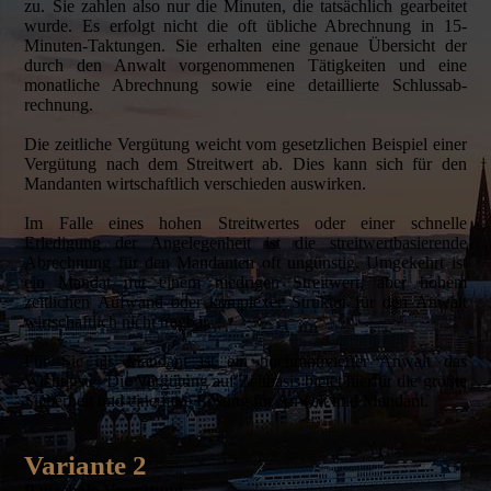
zu. Sie zahlen also nur die Minuten, die tatsächlich gearbeitet
wurde. Es erfolgt nicht die oft übliche Abrechnung in 15-
Minuten-Taktungen. Sie erhalten eine genaue Übersicht der
durch den Anwalt vorgenommenen Tätigkeiten und eine
monatliche Abrechnung sowie eine detaillierte Schluss­ab­
rechnung.
Die zeitliche Vergütung weicht vom gesetzlichen Beispiel einer
Vergütung nach dem Streitwert ab. Dies kann sich für den
Mandanten wirtschaftlich verschieden auswirken.
Im Falle eines hohen Streitwertes oder einer schnelle
Erledigung der Angelegenheit ist die streitwertbasierende
Abrechnung für den Mandanten oft ungünstig. Umgekehrt ist
ein Mandat mit einem niedrigen Streitwert, aber hohem
zeitlichen Aufwand oder komplexer Struktur für den Anwalt
wirtschaftlich nicht tragbar.
Für Sie als Mandant ist ein hochmotivierter Anwalt das
Wichtigste. Die Vergütung auf Zeitbasis bietet hierfür die größte
Sicherheit und eine faire Lösung für Anwalt und Mandant.
Variante 2
Pauschale Vergütung