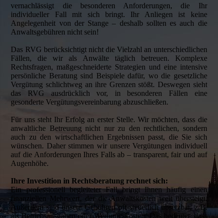
vernachlässigt die besonderen Anforderungen, die Ihr
individueller Fall mit sich bringt. Ihr Anliegen ist keine
Angelegenheit von der Stange – deshalb sollten es auch die
Anwaltsgebühren nicht sein!
Das RVG berücksichtigt nicht die Vielzahl an unterschiedlichen
Fällen, die wir als Anwälte täglich betreuen. Komplexe
Rechtsfragen, maßgeschneiderte Strategien und eine intensive
persönliche Beratung sind Beispiele dafür, wo die gesetzliche
Vergütung schlichtweg an ihre Grenzen stößt. Deswegen sieht
das RVG ausdrücklich vor, in besonderen Fällen eine
gesonderte Vergütungsvereinbarung abzuschließen.
Für uns steht Ihr Erfolg an erster Stelle. Wir möchten, dass die
anwaltliche Betreuung nicht nur zu den rechtlichen, sondern
auch zu den wirtschaftlichen Ergebnissen passt, die Sie sich
wünschen. Daher stimmen wir unsere Vergütungen individuell
auf die Anforderungen Ihres Falls ab – transparent, fair und auf
Augenhöhe.
Ihre Investition in Rechtsberatung rechnet sich:
Ein professionell begleiteter Fall bringt Ihnen häufig einen
finanziellen Mehrwert, der die Anwaltskosten weit übersteigt.
Außerdem sind unsere Gebühren oft steuerlich absetzbar, z.B.
als Betriebsausgaben oder Werbungskosten. Das bedeutet, dass