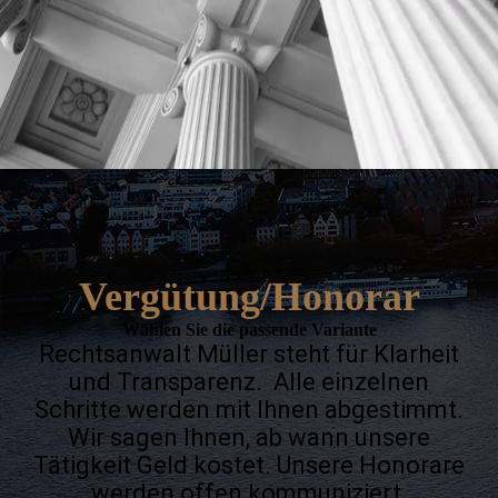
Vergütung/Honorar
Wählen Sie die passende Variante
Rechtsanwalt Müller steht für Klarheit
und Transparenz. Alle einzelnen
Schritte werden mit Ihnen abgestimmt.
Wir sagen Ihnen, ab wann unsere
Tätigkeit Geld kostet. Unsere Honorare
werden offen kommuniziert.