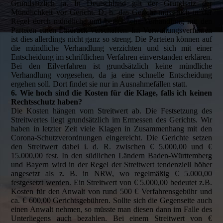
Grundsätzlich ja. In Deutschland gilt der Grundsatz der
Mündlichkeit vor Gericht. D. h. das Gericht muss sich in der
Regel durch mündliche und persönliche Verhandlung mit den
Parteien einen Eindruck verschaffen. Im Verwaltungsverfahren
ist dies allerdings nicht ganz so streng. Die Parteien können auf
die mündliche Verhandlung verzichten und sich mit einer
Entscheidung im schriftlichen Verfahren einverstanden erklären.
Bei den Eilverfahren ist grundsätzlich keine mündliche
Verhandlung vorgesehen, da ja eine schnelle Entscheidung
ergehen soll. Dort findet sie nur in Ausnahmefällen statt.
6. Wie hoch sind die Kosten für die Klage, falls ich keinen
Rechtsschutz haben?
Die Kosten hängen vom Streitwert ab. Die Festsetzung des
Streitwertes liegt grundsätzlich im Ermessen des Gerichts. Wir
haben in letzter Zeit viele Klagen in Zusammenhang mit den
Corona-Schutzverordnungen eingereicht. Die Gerichte setzen
den Streitwert dabei i. d. R. zwischen € 5.000,00 und €
15.000,00 fest. In den südlichen Ländern Baden-Württemberg
und Bayern wird in der Regel der Streitwert tendenziell höher
angesetzt als z. B. in NRW, wo regelmäßig € 5.000,00
festgesetzt werden. Ein Streitwert von € 5.000,00 bedeutet z.B.
Kosten für den Anwalt von rund 500 € Verfahrensgebühr und
ca. € 600,00 Gerichtsgebühren. Sollte sich die Gegenseite auch
einen Anwalt nehmen, so müsste man diesen dann im Falle des
Unterliegens auch bezahlen. Bei einem Streitwert von €