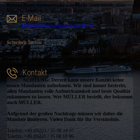
Kanzlei Bonn: Gerhardstraße 1 (vormals: Gartenstraße 102),
Villicher Arkaden, 2. OG, 53225 Bonn
E-Mail
info@rechtsanwalt-mueller-koeln.de
Nutzen Sie bequem das Kontaktformular:
Schreiben Sie mir
›
Hinweis: Das unaufgeforderte Zusenden von E-Mails mit
Werbecharakter ist gem. § 7 Abs. 1, Abs. 2 UWG verboten
und nicht erwünscht.
Kontakt
ACHTUNG: Derzeit kann unsere Kanzlei keine
neuen Mandanten aufnehmen. Wir sind immer bestrebt,
allen Mandanten volle Aufmerksamkeit und beste Qualität
zukommen zu lassen. Wer MÜLLER bestellt, der bekommt
auch MÜLLER.
Aufgrund der großen Nachfrage müssen wir daher die
Mandate limitieren. Vielen Dank für Ihr Verständnis.
Telefon: +49 (0)221 / 35 08 18 97
Telefax: +49 (0)221 / 35 08 18 96