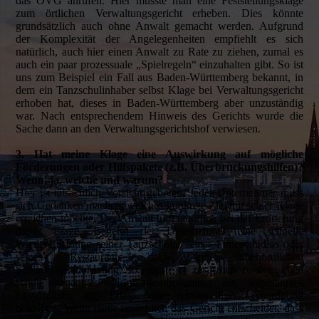
das OVG anrufen. Hier müsste man eine Feststellungsklage
zum örtlichen Verwaltungsgericht erheben. Dies könnte
grundsätzlich auch ohne Anwalt gemacht werden. Aufgrund
der Komplexität der Angelegenheiten empfiehlt es sich
natürlich, auch hier einen Anwalt zu Rate zu ziehen, zumal es
auch ein paar prozessuale „Spielregeln“ einzuhalten gibt. So ist
uns zum Beispiel ein Fall aus Baden-Württemberg bekannt, in
dem ein Tanzschulinhaber selbst Klage bei Verwaltungsgericht
erhoben hat, dieses in Baden-Württemberg aber unzuständig
war. Nach entsprechendem Hinweis des Gerichts wurde die
Sache dann an den Verwaltungsgerichtshof verwiesen.
3. Hat meine Klage eine Auswirkung auf mögliche
Förderungen oder Hilfspakete (z.B. Überbrückungshilfen)?
Wenn, ja, welche und warum?
Hier ist tatsächlich Vorsicht geboten. Jeder Unternehmer muss
sich Gedanken machen, welches konkrete Ziel mit seiner Klage
erreichen möchte. Der Anwalt hilft natürlich bei der Erörterung
dieser Frage. Begehrt der Unternehmer eine schnelle
Wiedereröffnung seiner Tanzschule, seines Fitnessstudios oder
seines Restaurants nach einer behördlichen
Schließungsanordnung, so müsste er zusätzlich zu dem eben
schon genannten Normenkontrollantrag ein sogenanntes
Eilverfahren auf Erlass einer einstweiligen Anordnung
betreiben. Wenn dann tatsächlich das Gericht entscheidet, dass