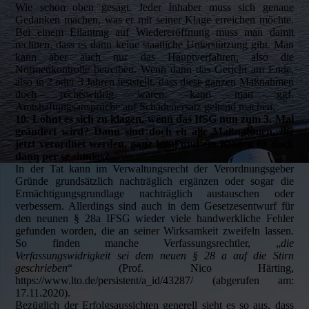
Wie schon oben gesagt. Jeder Inhaber muss sich genaue
Gedanken machen, was er mit seiner Klage erreichen möchte.
Bei einem Eilantrag auf Wiedereröffnung muss man damit
rechnen, dass es dann keine staatliche Unterstützung gibt. Man
kann aber auch nur das Hauptverfahren, also die
Normenkontrolle betreiben. Wenn dann das Gericht am Ende,
also in 2 oder 3 Jahren feststellt, dass diese ganzen Maßnahmen
doch rechtswidrig waren, kann man ggf.
Amtshaftungsansprüche auf Schadenersatz geltend machen.
10. Lohnt es sich zu klagen, wenn das IfSG nun zum 3. Mal
geändert wird? Dann sind doch eh alle Maßnahmen, die
jetzt verordnet werden, ganz legal und ein Klagen ist doch
dann per se sinnlos?
In der Tat kann im Verwaltungsrecht der Verordnungsgeber
Gründe grundsätzlich nachträglich ergänzen oder sogar die
Ermächtigungsgrundlage nachträglich austauschen oder
verbessern. Allerdings sind auch in dem Gesetzesentwurf für
den neunen § 28a IFSG wieder viele handwerkliche Fehler
gefunden worden, die an seiner Wirksamkeit zweifeln lassen.
So finden manche Verfassungsrechtler, „
die
Verfassungswidrigkeit sei dem neuen § 28 a auf die Stirn
geschrieben
“ (Prof. Nico Härting,
https://www.lto.de/persistent/a_id/43287/ (abgerufen am:
17.11.2020).
Bezüglich der Erfolgsaussichten generell sieht es so aus, dass