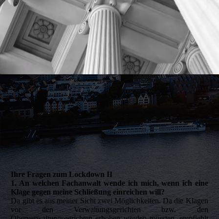
Ihre Fragen zum Lockdown II
1. An welchen Fachanwalt wende ich mich, wenn ich eine
Klage gegen meine Schließung einreichen will?
Da gibt es aus meiner Sicht zwei Möglichkeiten. Da die Klagen
vor den Verwaltungsgerichten bzw. den
Oberverwaltungsgerichten erhoben werden müssten, empfiehlt