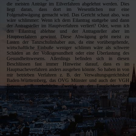
die meisten Anträge im Eilverfahren abgelehnt werden. Dies
liegt daran, dass dort im Wesentlichen nur eine
Folgenabwägung gemacht wird. Das Gericht schaut also, was
wäre schlimmer: Wenn ich dem Eilantrag stattgebe und dann
der Antragsteller im Hauptverfahren verliert? Oder, wenn ich
den Eilantrag ablehne und der Antragsteller aber im
Hauptverfahren gewinnt. Diese Abwägung geht meist zu
Lasten der Tanzschulinhaber aus, da eine vorübergehende,
wirtschaftliche Einbuße weniger schlimm wäre als schwere
Schäden an der Volksgesundheit oder eine Überlastung des
Gesundheitswesens. Allerdings befinden sich in diesen
Beschlüssen fast immer Hinweise darauf, dass es im
Hauptsacheverfahren anders ausgehen könnte. So haben in von
mir betrieben Verfahren z. B. der Verwaltungsgerichtshof
Baden-Württemberg, das OVG Münster und auch der VGH
Bayern z. B. erhebliche Zweifel an der Tauglichkeit der
Ermächtigungsgrundlage geäußert und auch die von uns
gerügte mangelnde Beteiligung der Parlamente für sehr
wahrscheinlich gehalten.