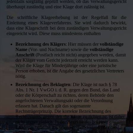
jedenfalls sorgfältig geprüft werden, ob das Verwaltungsgericht
überhaupt zuständig und eine Klage dort zulässig ist.
Die schriftliche Klageerhebung ist der Regelfall für die
Einleitung eines Klageverfahrens. Sie wird dadurch bewirkt,
dass eine Klageschrift bei dem zuständigen Verwaltungsgericht
eingereicht wird. Diese muss mindestens enthalten
Bezeichnung des Klägers
: Hier müssen der
vollständige
Name
(Vor- und Nachname) sowie die
vollständige
Anschrift
(Postfach reicht nicht) angegeben werden, damit
der Kläger vom Gericht jederzeit erreicht werden kann.
Wird die Klage für Minderjährige oder eine juristische
Person erhoben, ist die Angabe des gesetzlichen Vertreters
nötig.
Bezeichnung des Beklagten
: Die Klage ist nach § 78
Abs. 1 Nr. 1 VwGO i. d. R. gegen den Bund, das Land
oder die Körperschaft zu richten, deren Behörde den
angefochtenen Verwaltungsakt oder die Verordnung
erlassen hat. Danach gilt das sogenannte
Rechtsträgerprinzip. Die korrekte Bezeichnung des
Rechtsträgers, gegen den die Klage zu richten ist, ist daher
nicht immer einfach. In der Regel ist das bei einer
Landesverordnung das jeweilige Bundesland oder die
Stadt, die eine Allgemeinverfügung erlassen hat. In