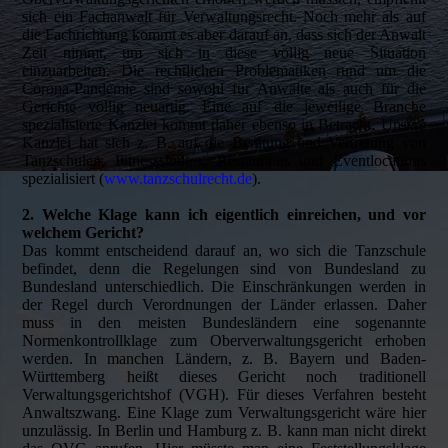
sich ein Fachanwalt für Verwaltungsrecht. Noch mehr als auf
die Fachrichtung kommt es aber darauf an, dass sich der Anwalt
Zeit nimmt, um sich in diese völlig neue Situation
einzuarbeiten. Die rechtlichen Problematiken rund um die
Corona-Pandemie sind sowohl für Anwälte als auch für die
Gerichte völlig neuartig. Eine auf die jeweilige Branche
spezialisierte Kanzlei kommt daher ebenso in Betracht. Unsere
Kanzlei hat sich z. B. auf die Beratung und Vertretung von
Tanzschulen, Fitnessstudios, Restaurants und Eventlocations
spezialisiert (
www.tanzschulrecht.de
).
2. Welche Klage kann ich eigentlich einreichen, und vor
welchem Gericht?
Das kommt entscheidend darauf an, wo sich die Tanzschule
befindet, denn die Regelungen sind von Bundesland zu
Bundesland unterschiedlich. Die Einschränkungen werden in
der Regel durch Verordnungen der Länder erlassen. Daher
muss in den meisten Bundesländern eine sogenannte
Normenkontrollklage zum Oberverwaltungsgericht erhoben
werden. In manchen Ländern, z. B. Bayern und Baden-
Württemberg heißt dieses Gericht noch traditionell
Verwaltungsgerichtshof (VGH). Für dieses Verfahren besteht
Anwaltszwang. Eine Klage zum Verwaltungsgericht wäre hier
unzulässig. In Berlin und Hamburg z. B. kann man nicht direkt