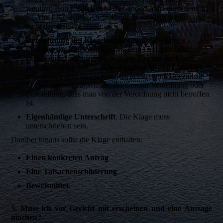
wenigen Bundesländern ist dies anders, dort muss gem. §
78 Abs 1 Nr. 2 VwGO die Behörde verklagt werden und
nicht deren Rechtsträger.
Bezeichnung des Klagebegehrens
: Eine wichtige
Funktion der Klageschrift ist es, dem Gericht möglichst
exakt deutlich zu machen, welches Ziel mit der Klage
verfolgt werden soll. Welche Angaben hier im Einzelnen
erforderlich sind, hängt von dem konkreten Klageziel ab.
Z. B. Außervollzugsetzung der Corona-Verordnung oder
Feststellung, dass man von der Verordnung nicht betroffen
ist.
Eigenhändige Unterschrift
: Die Klage muss
unterschrieben sein.
Darüber hinaus sollte die Klage enthalten:
Einen konkreten Antrag
Eine Tatsachenschilderung
Beweismittel.
5. Muss ich vor Gericht mit erscheinen und eine Aussage
machen?