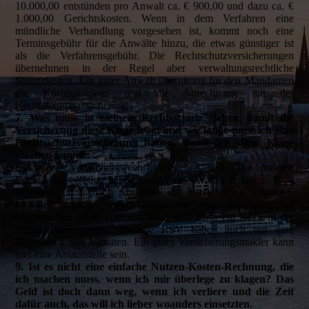
10.000,00 entstünden pro Anwalt ca. € 900,00 und dazu ca. €
1.000,00 Gerichtskosten. Wenn in dem Verfahren eine
mündliche Verhandlung vorgesehen ist, kommt noch eine
Terminsgebühr für die Anwälte hinzu, die etwas günstiger ist
als die Verfahrensgebühr. Die Rechtschutzversicherungen
übernehmen in der Regel aber verwaltungsrechtliche
Streitigkeiten. Ein guter Anwalt übernimmt für den Mandanten
die Korrespondenz und die Abrechnung mit der
Rechtsschutzversicherung.
7. Was muss in meinem Rechtsschutz stehen, damit die
Versicherung diese Klage trägt und wie lange muss ich eine
Rechtsschutzversicherung haben, damit ich diese Klage
machen kann?
Es muss „Verwaltungsrecht“ versichert sein. Die meisten
Rechtschutzverträge haben zudem eine Wartezeit von z. B. 6
Monaten. D. h. nach Abschluss der Versicherung müssen 6
Monate vergangen sein, bevor der erste Rechtschutzfall
übernommen wird. Hier empfiehlt sich dann ein Blick in die
Vertragsbedingungen. Manche RSV haben auch nur eine
Wartezeit von 3 Monaten. Ein guter Versicherungsmakler kann
hier eine Anlaufstelle sein.
9. Ist es nicht eine einfache Nutzen-Kosten-Rechnung, die
ich machen muss, wenn ich mir überlege zu klagen? Das
Geld ist doch dann weg, wenn ich verliere und die Zeit
dafür auch, das will ich lieber woanders einsetzten.