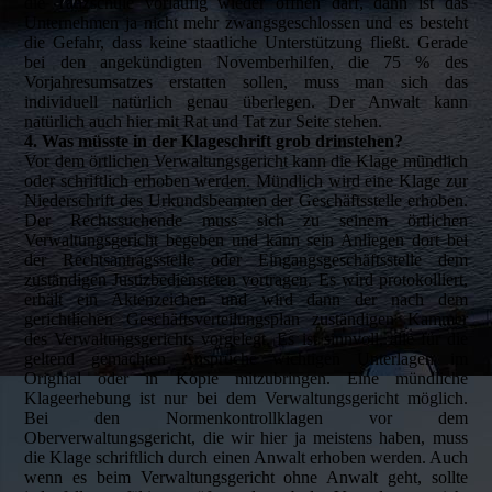
die Tanzschule vorläufig wieder öffnen darf, dann ist das
Unternehmen ja nicht mehr zwangsgeschlossen und es besteht
die Gefahr, dass keine staatliche Unterstützung fließt. Gerade
bei den angekündigten Novemberhilfen, die 75 % des
Vorjahresumsatzes erstatten sollen, muss man sich das
individuell natürlich genau überlegen. Der Anwalt kann
natürlich auch hier mit Rat und Tat zur Seite stehen.
4. Was müsste in der Klageschrift grob drinstehen?
Vor dem örtlichen Verwaltungsgericht kann die Klage mündlich
oder schriftlich erhoben werden. Mündlich wird eine Klage zur
Niederschrift des Urkundsbeamten der Geschäftsstelle erhoben.
Der Rechtssuchende muss sich zu seinem örtlichen
Verwaltungsgericht begeben und kann sein Anliegen dort bei
der Rechtsantragsstelle oder Eingangsgeschäftsstelle dem
zuständigen Justizbediensteten vortragen. Es wird protokolliert,
erhält ein Aktenzeichen und wird dann der nach dem
gerichtlichen Geschäftsverteilungsplan zuständigen Kammer
des Verwaltungsgerichts vorgelegt. Es ist sinnvoll, alle für die
geltend gemachten Ansprüche wichtigen Unterlagen im
Original oder in Kopie mitzubringen. Eine mündliche
Klageerhebung ist nur bei dem Verwaltungsgericht möglich.
Bei den Normenkontrollklagen vor dem
Oberverwaltungsgericht, die wir hier ja meistens haben, muss
die Klage schriftlich durch einen Anwalt erhoben werden. Auch
wenn es beim Verwaltungsgericht ohne Anwalt geht, sollte